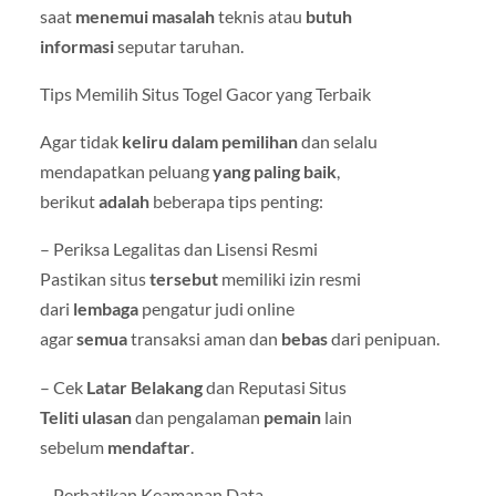
saat
menemui masalah
teknis atau
butuh
informasi
seputar taruhan.
Tips Memilih Situs Togel Gacor yang Terbaik
Agar tidak
keliru dalam pemilihan
dan selalu
mendapatkan peluang
yang paling baik
,
berikut
adalah
beberapa tips penting:
– Periksa Legalitas dan Lisensi Resmi
Pastikan situs
tersebut
memiliki izin resmi
dari
lembaga
pengatur judi online
agar
semua
transaksi aman dan
bebas
dari penipuan.
– Cek
Latar Belakang
dan Reputasi Situs
Teliti ulasan
dan pengalaman
pemain
lain
sebelum
mendaftar
.
– Perhatikan Keamanan Data